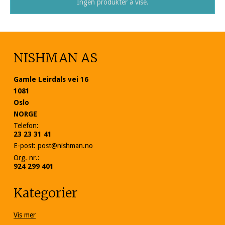
Ingen produkter å vise.
NISHMAN AS
Gamle Leirdals vei 16
1081
Oslo
NORGE
Telefon
:
23 23 31 41
E-post
:
post@nishman.no
Org. nr.
:
924 299 401
Kategorier
Vis mer