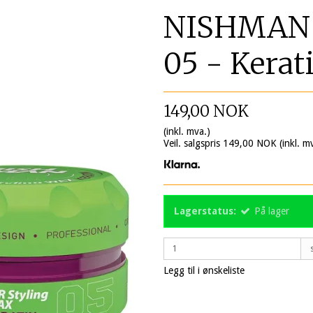
NISHMAN H
05 - Kerat
149,00 NOK
(inkl. mva.)
Veil. salgspris 149,00 NOK
(inkl. m
Lagerstatus:
På lager
Legg til i ønskeliste