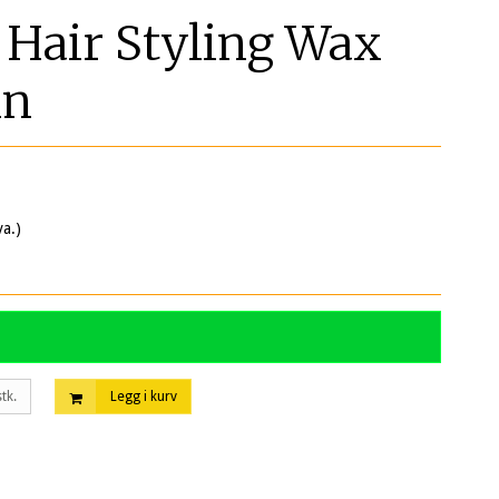
air Styling Wax
in
va.)
stk.
Legg i kurv