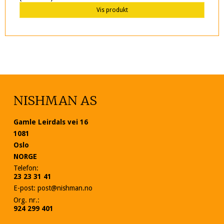
Vis produkt
NISHMAN AS
Gamle Leirdals vei 16
1081
Oslo
NORGE
Telefon
:
23 23 31 41
E-post
:
post@nishman.no
Org. nr.
:
924 299 401