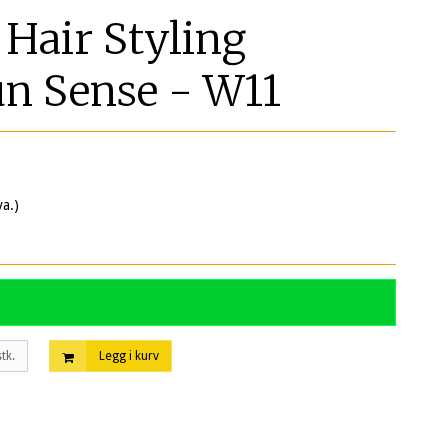
air Styling
n Sense - W11
va.)
stk.
Legg i kurv