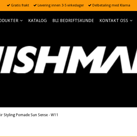
Gratis frakt
Levering innen 3-5 virkedager
Delbetaling med Klarna
ODUKTER
KATALOG
BLI BEDRIFTSKUNDE
KONTAKT OSS
r Styling Pomade Sun Sense - W11