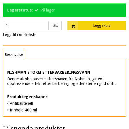
Lagerstatus:
På lager
stk.
Legg i kurv
Legg til i ønskeliste
Beskrivelse
NISHMAN STORM ETTERBARBERINGSVANN
Denne alkoholbaserte aftershaven fra Nishman, gir en
oppfriskende effekt etter barbering og etterlater en god duft.
Produktegenskaper:
• Antibakteriell
• Innhold 400 ml
Liknende produkter