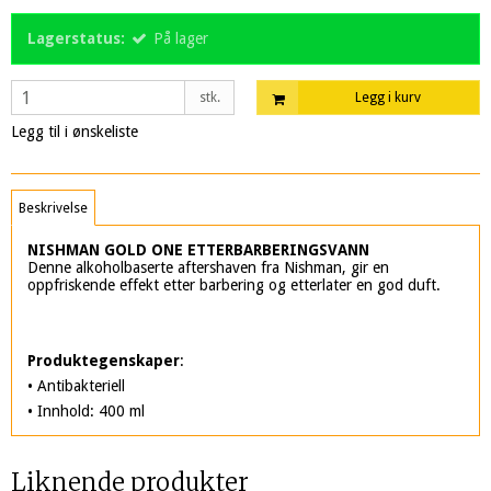
Lagerstatus:
På lager
stk.
Legg i kurv
Legg til i ønskeliste
Beskrivelse
NISHMAN GOLD ONE ETTERBARBERINGSVANN
Denne alkoholbaserte aftershaven fra Nishman, gir en
oppfriskende effekt etter barbering og etterlater en god duft.
Produktegenskaper
:
• Antibakteriell
• Innhold: 400 ml
Liknende produkter