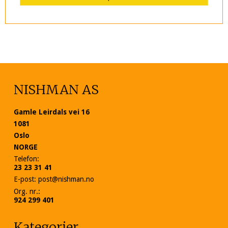
NISHMAN AS
Gamle Leirdals vei 16
1081
Oslo
NORGE
Telefon
:
23 23 31 41
E-post
:
post@nishman.no
Org. nr.
:
924 299 401
Kategorier