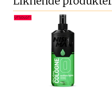
Liknende produkte
UTSOLGT!