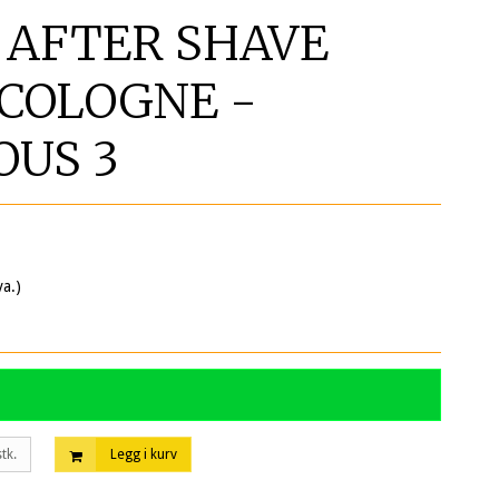
 AFTER SHAVE
COLOGNE -
US 3
va.)
stk.
Legg i kurv