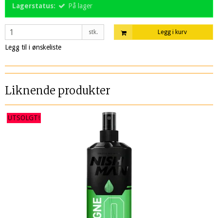
Lagerstatus:
På lager
stk.
Legg i kurv
Legg til i ønskeliste
Liknende produkter
UTSOLGT!